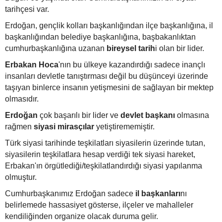
tarihçesi var.
Erdoğan, gençlik kolları başkanlığından ilçe başkanlığına, il
başkanlığından belediye başkanlığına, başbakanlıktan
cumhurbaşkanlığına uzanan
bireysel tarih
i olan bir lider.
Erbakan Hoca
'nın bu ülkeye kazandırdığı sadece inançlı
insanları devletle tanıştırması değil bu düşünceyi üzerinde
taşıyan binlerce insanın yetişmesini de sağlayan bir mektep
olmasıdır.
Erdoğan
çok başarılı bir lider ve
devlet başkanı
olmasına
rağmen
siyasi mirasçılar
yetiştirememiştir.
Türk siyasi tarihinde teşkilatları siyasilerin üzerinde tutan,
siyasilerin teşkilatlara hesap verdiği tek siyasi hareket,
Erbakan'ın örgütlediği/teşkilatlandırdığı siyasi yapılanma
olmuştur.
Cumhurbaşkanımız Erdoğan sadece
il başkanları
nı
belirlemede hassasiyet gösterse, ilçeler ve mahalleler
kendiliğinden organize olacak duruma gelir.