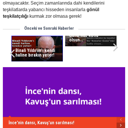
olmayacaktır. Seçim zamanlarında dahi kendilerini
teşkilatlarda yabancı hisseden insanlarla
gönül
teşkilatçılığı
kurmak zor olmasa gerek!
Kendin olacaksın bu
Önceki ve Sonraki Haberler
hayatta! Ve "Anneler
Günü"nüz kutlu
olsun...
Binali Yıldırım’ı kendi
haline bırakın yeter!
İnce'nin dansı, Kavuş'un sarılması!