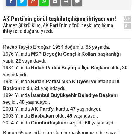
AK Parti'nin gönül teşkilatçılığına ihtiyacı var!
A+
Ahmet Şükrü Kılıç, AK Parti'nin gönül teşkilatçılığına
A-
ihtiyacı olduğunu yazdı.
Recep Tayyip Erdoğan 1954 doğumlu, 65 yaşında.
1976 Yılında
MSP Beyoğlu Gençlik Kolları başkanlığı
yaptı,
22
yaşındaydı.
1984 Yılında
Refah Partisi Beyoğlu İlçe Başkanı
oldu,
30
yaşındaydı.
1985 Yılında
Refah Partisi MKYK Üyesi ve İstanbul İl
Başkanı
oldu,
31
yaşındaydı.
1994 Yılında
İstanbul Büyükşehir Belediye Başkanı
seçildi,
40
yaşındaydı.
2001 Yılında
AK Parti
’yi kurdu,
47
yaşındaydı.
2003 Yılında
Başbakan
oldu,
49
yaşındaydı.
2014 Yılında
Cumhurbaşkanı
seçildi,
60
yaşındaydı.
Bugün 65 yaşında olan Cumhurbaşkanımızın bir siyasi