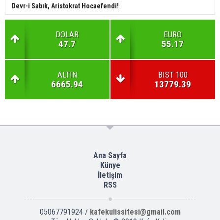
Devr-i Sabık, Aristokrat Hocaefendi!
DOLAR
EURO
47.7
55.17
ALTIN
BIST 100
6665.94
13779.39
Ana Sayfa
Künye
İletişim
RSS
05067791924 /
kafekulissitesi@gmail.com