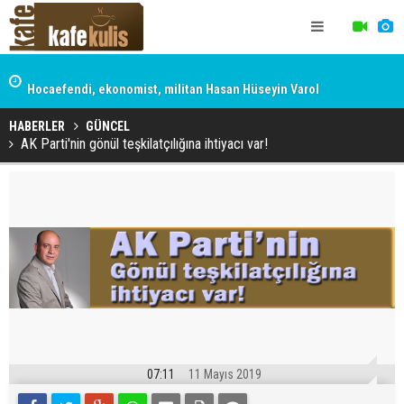
İstanbul Sözleşmesi kimi koruyor?
Hocaefendi, ekonomist, militan Hasan Hüseyin Varol
HABERLER
GÜNCEL
AK Parti'nin gönül teşkilatçılığına ihtiyacı var!
07:11
11 Mayıs 2019