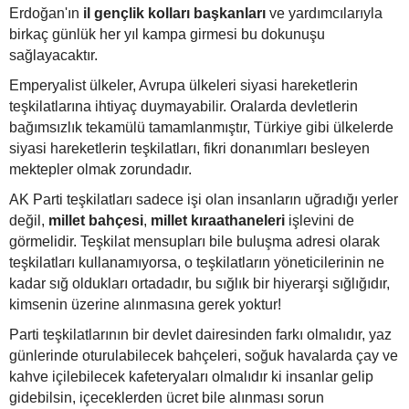
Erdoğan'ın
il gençlik kolları başkanları
ve yardımcılarıyla
birkaç günlük her yıl kampa girmesi bu dokunuşu
sağlayacaktır.
Emperyalist ülkeler, Avrupa ülkeleri siyasi hareketlerin
teşkilatlarına ihtiyaç duymayabilir. Oralarda devletlerin
bağımsızlık tekamülü tamamlanmıştır, Türkiye gibi ülkelerde
siyasi hareketlerin teşkilatları, fikri donanımları besleyen
mektepler olmak zorundadır.
AK Parti teşkilatları sadece işi olan insanların uğradığı yerler
değil,
millet bahçesi
,
millet kıraathaneleri
işlevini de
görmelidir. Teşkilat mensupları bile buluşma adresi olarak
teşkilatları kullanamıyorsa, o teşkilatların yöneticilerinin ne
kadar sığ oldukları ortadadır, bu sığlık bir hiyerarşi sığlığıdır,
kimsenin üzerine alınmasına gerek yoktur!
Parti teşkilatlarının bir devlet dairesinden farkı olmalıdır, yaz
günlerinde oturulabilecek bahçeleri, soğuk havalarda çay ve
kahve içilebilecek kafeteryaları olmalıdır ki insanlar gelip
gidebilsin, içeceklerden ücret bile alınması sorun