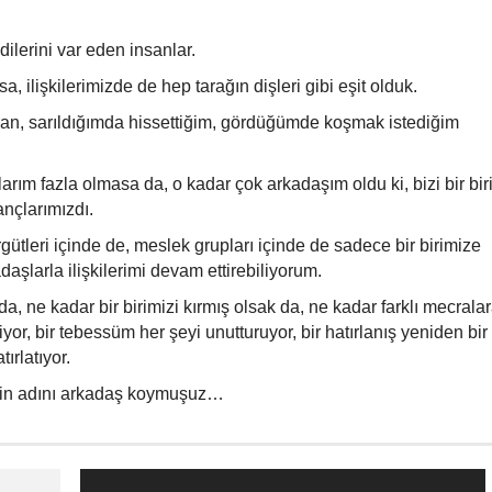
ilerini var eden insanlar.
 ilişkilerimizde de hep tarağın dişleri gibi eşit olduk.
an, sarıldığımda hissettiğim, gördüğümde koşmak istediğim
llarım fazla olmasa da, o kadar çok arkadaşım oldu ki, bizi bir bi
ançlarımızdı.
rgütleri içinde de, meslek grupları içinde de sadece bir birimize
larla ilişkilerimi devam ettirebiliyorum.
, ne kadar bir birimizi kırmış olsak da, ne kadar farklı mecrala
yor, bir tebessüm her şeyi unutturuyor, bir hatırlanış yeniden bir
ırlatıyor.
iğin adını arkadaş koymuşuz…