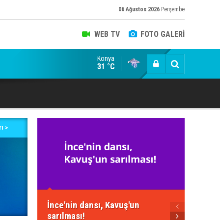
06 Ağustos 2026
Perşembe
WEB TV
FOTO GALERİ
Konya
caefendi, ekonomist, militan Hasan Hüseyin Varol
31 °C
ı >
Neden 
İnce'nin dansı, Kavuş'un
Yeteri
sarılması!
için!