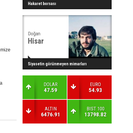
Hakaret borsası
Doğan
Hisar
rimize
Siyasetin görünmeyen mimarları
ra
DOLAR
EURO
47.59
54.93
ALTIN
BIST 100
6476.91
13798.82