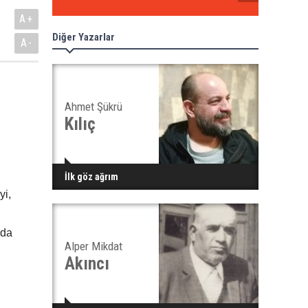
A+
Diğer Yazarlar
A-
Ahmet Şükrü
Kılıç
İlk göz ağrım
yi,
 da
Alper Mikdat
Akıncı