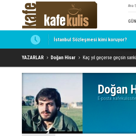
Ana 
GÜN
İstanbul Sözleşmesi kimi koruyor?
YAZARLAR
Doğan Hisar
Kaç yıl geçerse geçsin sanki 
Doğan H
E-posta:
kafekulissi