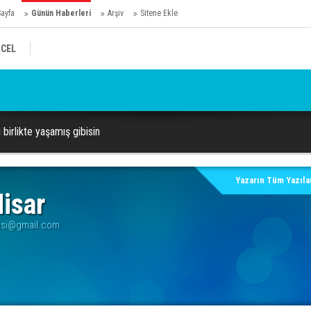
Sayfa
Günün Haberleri
Arşiv
Sitene Ekle
CEL
Ho
birlikte yaşamış gibisin
Yazarın Tüm Yazılar
isar
tesi@gmail.com