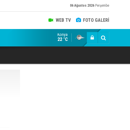
06 Ağustos 2026
Perşembe
WEB TV
FOTO GALERİ
Konya
caefendi, ekonomist, militan Hasan Hüseyin Varol
22 °C