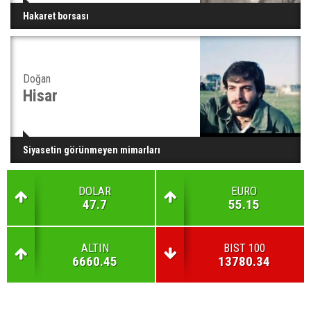
Hakaret borsası
Doğan
Hisar
Siyasetin görünmeyen mimarları
DOLAR
EURO
47.7
55.15
ALTIN
BIST 100
6660.45
13780.34