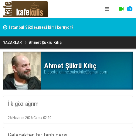
İstanbul Sözleşmesi kimi koruyor?
YAZARLAR
Ahmet Şükrü Kılıç
Ahmet Şükrü Kılıç
E-posta:
ahmetsukrukilic@gmail.com
İlk göz ağrım
26 Haziran 2026 Cuma 02:20
Gelecekten bir tarih dersi