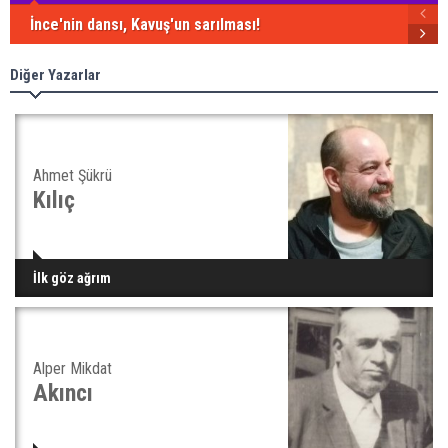
İnce'nin dansı, Kavuş'un sarılması!
Diğer Yazarlar
Ahmet Şükrü
Kılıç
İlk göz ağrım
Alper Mikdat
Akıncı