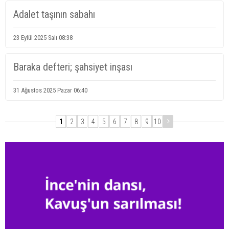
Adalet taşının sabahı
23 Eylül 2025 Salı 08:38
Baraka defteri; şahsiyet inşası
31 Ağustos 2025 Pazar 06:40
1
2
3
4
5
6
7
8
9
10