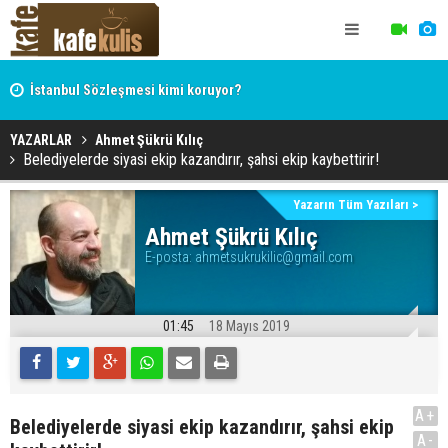
İstanbul Sözleşmesi kimi koruyor?
Hocaefendi, ekonomist, militan Hasan Hüseyin Varol
YAZARLAR
Ahmet Şükrü Kılıç
Belediyelerde siyasi ekip kazandırır, şahsi ekip kaybettirir!
Yazarın Tüm Yazıları >
Ahmet Şükrü Kılıç
E-posta:
ahmetsukrukilic@gmail.com
01:45
18 Mayıs 2019
A+
Belediyelerde siyasi ekip kazandırır, şahsi ekip
A-