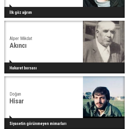
İlk göz ağrım
Alper Mikdat
Akıncı
Hakaret borsası
Doğan
Hisar
Siyasetin görünmeyen mimarları