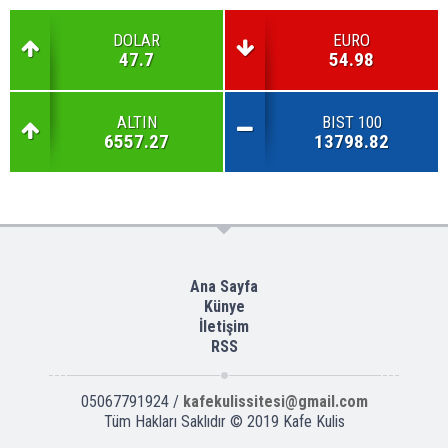
DOLAR
EURO
47.7
54.98
ALTIN
BIST 100
6557.27
13798.82
Ana Sayfa
Künye
İletişim
RSS
05067791924 /
kafekulissitesi@gmail.com
Tüm Hakları Saklıdır © 2019
Kafe Kulis