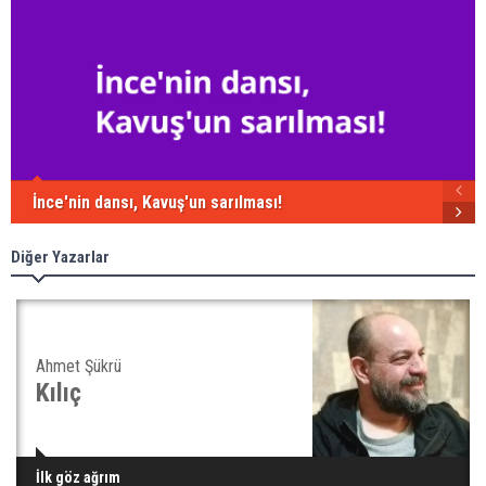
İnce'nin dansı, Kavuş'un sarılması!
Diğer Yazarlar
Ahmet Şükrü
Kılıç
İlk göz ağrım