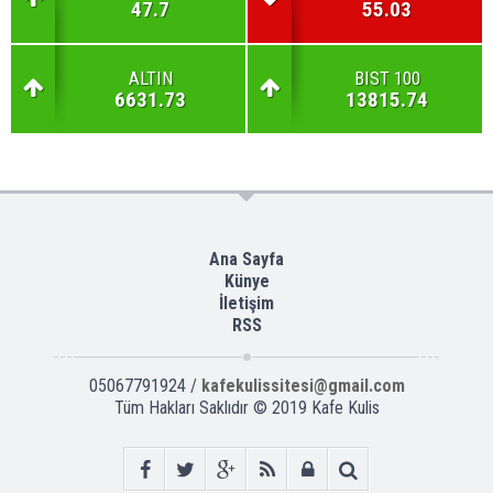
47.7
55.03
ALTIN
BIST 100
6631.73
13815.74
Ana Sayfa
Künye
İletişim
RSS
05067791924 /
kafekulissitesi@gmail.com
Tüm Hakları Saklıdır © 2019
Kafe Kulis