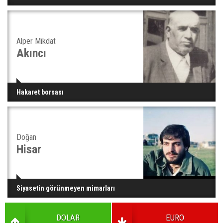
Alper Mikdat
Akıncı
Hakaret borsası
Doğan
Hisar
Siyasetin görünmeyen mimarları
DOLAR
EURO