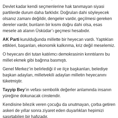
Devlet kadar kendi seçmenlerine hak tanımayan siyasi
partilerde durum daha farklıdır. Doğruları dahi söyleyecek
olsanız zamanı değildir, dengeler vardır, geçilmesi gereken
dereler vardır, bunların bir kısmı doğru dahi olsa, esas
mesele atı alanın Üsküdar’ı geçmesi hesabıdır.
AK Parti
kurulduğunda millette bir heyecan vardı. Yaptıkları
ettikleri, başarıları, ekonomik kalkınma, kriz değil meselemiz.
O heyecanı diri tutan katılımcı demokrasinin kırıntılarını bu
millet ekmek gibi bağrına basmıştı.
Genel Merkez’in belirlediği il ve ilçe başkanları, belediye
başkan adayları, milletvekili adayları milletin heyecanını
tüketmiştir.
Tayyip Bey
’in vefası sembolik değerler anlamında insanın
yüreğine dokunacak cinstendir.
Kendisine bilezik veren çocuğu da unutmayan, çorba getiren
askeri de yıllar sonra ziyaret eden duyarlıkları hepimizi
şaşırtabilen bir hafızadır.