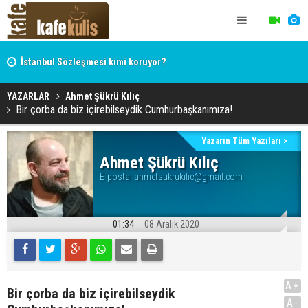
İstanbul Sözleşmesi kimi koruyor?
Hocaefendi, ekonomist, militan Hasan Hüseyin Varol
YAZARLAR
Ahmet Şükrü Kılıç
Bir çorba da biz içirebilseydik Cumhurbaşkanımıza!
Yazarın Tüm Yazıları >
Ahmet Şükrü Kılıç
E-posta:
ahmetsukrukilic@gmail.com
01:34
08 Aralık 2020
A+
Bir çorba da biz içirebilseydik
A-