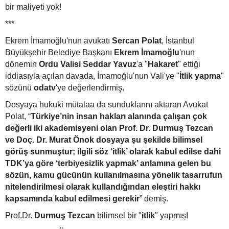
bir maliyeti yok!
***
Ekrem İmamoğlu'nun avukatı
Sercan Polat
, İstanbul
Büyükşehir Belediye Başkanı
Ekrem İmamoğlu
'nun
dönemin
Ordu Valisi Seddar Yavuz
'a "
Hakaret
" ettiği
iddiasıyla açılan davada, İmamoğlu'nun Vali'ye "
İtlik yapma
"
sözünü
odatv
'ye değerlendirmiş.
Dosyaya hukuki mütalaa da sunduklarını aktaran Avukat
Polat, “
Türkiye’nin insan hakları alanında çalışan çok
değerli iki akademisyeni olan Prof. Dr. Durmuş Tezcan
ve Doç. Dr. Murat Önok dosyaya şu şekilde bilimsel
görüş sunmuştur; ilgili söz ‘itlik’ olarak kabul edilse dahi
TDK’ya göre ‘terbiyesizlik yapmak’ anlamına gelen bu
sözün, kamu gücünün kullanılmasına yönelik tasarrufun
nitelendirilmesi olarak kullandığından eleştiri hakkı
kapsamında kabul edilmesi gerekir
” demiş.
Prof.Dr.
Durmuş Tezcan
bilimsel bir "
itlik
" yapmış!