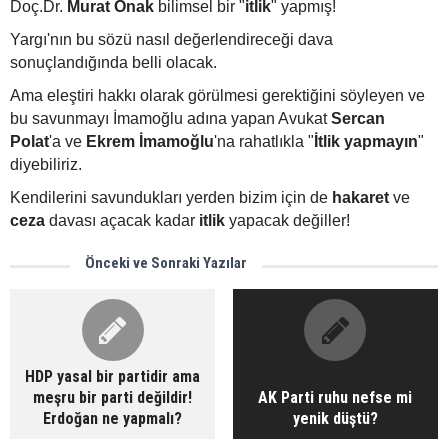
Doç.Dr.
Murat Önak
bilimsel bir "
itlik
" yapmış!
Yargı'nın bu sözü nasıl değerlendireceği dava
sonuçlandığında belli olacak.
Ama eleştiri hakkı olarak görülmesi gerektiğini söyleyen ve
bu savunmayı İmamoğlu adına yapan Avukat
Sercan
Polat
'a ve
Ekrem İmamoğlu
'na rahatlıkla "
İtlik yapmayın
"
diyebiliriz.
Kendilerini savundukları yerden bizim için de
hakaret
ve
ceza
davası açacak kadar
itlik
yapacak değiller!
Önceki ve Sonraki Yazılar
HDP yasal bir partidir ama
meşru bir parti değildir!
AK Parti ruhu nefse mi
Erdoğan ne yapmalı?
yenik düştü?