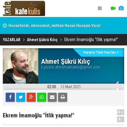
Hocaefendi, ekonomist, militan Hasan Hüseyin Varol
Ekrem İmamoğlu "İtlik yapma!"
YAZARLAR
Ahmet Şükrü Kılıç
Yazarın Tüm Yazıları >
Ahmet Şükrü Kılıç
E-posta:
ahmetsukrukilic@gmail.com
02:00
12 Mart 2021
A+
Ekrem İmamoğlu "İtlik yapma!"
A-