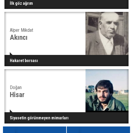
İlk göz ağrım
Alper Mikdat
Akıncı
Hakaret borsası
Doğan
Hisar
Siyasetin görünmeyen mimarları