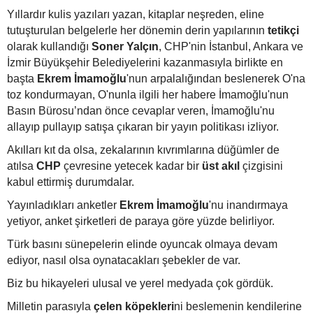
Yıllardır kulis yazıları yazan, kitaplar neşreden, eline
tutuşturulan belgelerle her dönemin derin yapılarının
tetikçi
olarak kullandığı
Soner Yalçın
, CHP'nin İstanbul, Ankara ve
İzmir Büyükşehir Belediyelerini kazanmasıyla birlikte en
başta
Ekrem İmamoğlu
'nun arpalalığından beslenerek O'na
toz kondurmayan, O'nunla ilgili her habere İmamoğlu'nun
Basın Bürosu’ndan önce cevaplar veren, İmamoğlu'nu
allayıp pullayıp satışa çıkaran bir yayın politikası izliyor.
Akılları kıt da olsa, zekalarının kıvrımlarına düğümler de
atılsa
CHP
çevresine yetecek kadar bir
üst akıl
çizgisini
kabul ettirmiş durumdalar.
Yayınladıkları anketler
Ekrem İmamoğlu
'nu inandırmaya
yetiyor, anket şirketleri de paraya göre yüzde belirliyor.
Türk basını sünepelerin elinde oyuncak olmaya devam
ediyor, nasıl olsa oynatacakları şebekler de var.
Biz bu hikayeleri ulusal ve yerel medyada çok gördük.
Milletin parasıyla
çelen köpekleri
ni beslemenin kendilerine