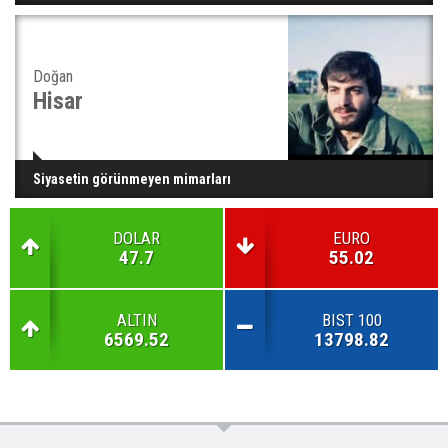
Doğan
Hisar
Siyasetin görünmeyen mimarları
DOLAR
EURO
47.7
55.02
ALTIN
BIST 100
6569.52
13798.82