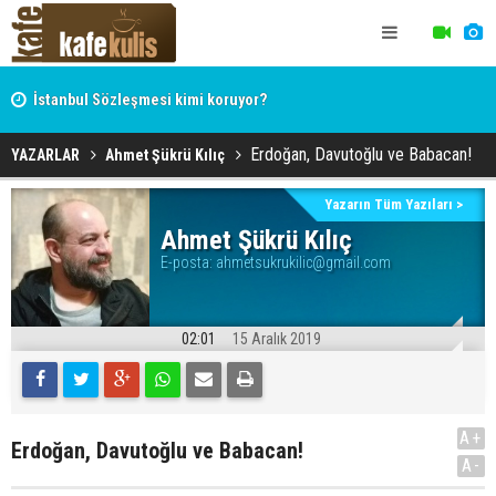
İstanbul Sözleşmesi kimi koruyor?
Hocaefendi, ekonomist, militan Hasan Hüseyin Varol
Erdoğan, Davutoğlu ve Babacan!
YAZARLAR
Ahmet Şükrü Kılıç
Yazarın Tüm Yazıları >
Ahmet Şükrü Kılıç
E-posta:
ahmetsukrukilic@gmail.com
02:01
15 Aralık 2019
A+
Erdoğan, Davutoğlu ve Babacan!
A-