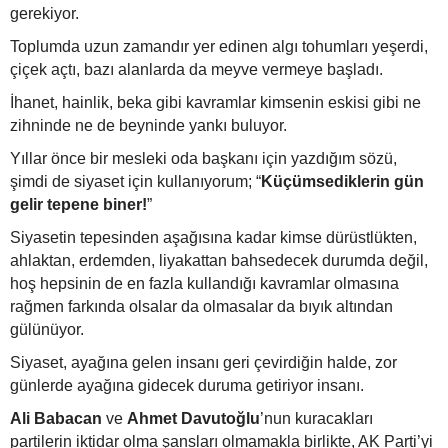
gerekiyor.
Toplumda uzun zamandır yer edinen algı tohumları yeşerdi,
çiçek açtı, bazı alanlarda da meyve vermeye başladı.
İhanet, hainlik, beka gibi kavramlar kimsenin eskisi gibi ne
zihninde ne de beyninde yankı buluyor.
Yıllar önce bir mesleki oda başkanı için yazdığım sözü,
şimdi de siyaset için kullanıyorum; “
Küçümsediklerin gün
gelir tepene biner!
”
Siyasetin tepesinden aşağısına kadar kimse dürüstlükten,
ahlaktan, erdemden, liyakattan bahsedecek durumda değil,
hoş hepsinin de en fazla kullandığı kavramlar olmasına
rağmen farkında olsalar da olmasalar da bıyık altından
gülünüyor.
Siyaset, ayağına gelen insanı geri çevirdiğin halde, zor
günlerde ayağına gidecek duruma getiriyor insanı.
Ali Babacan
ve
Ahmet Davutoğlu
’nun kuracakları
partilerin iktidar olma şansları olmamakla birlikte, AK Parti’yi