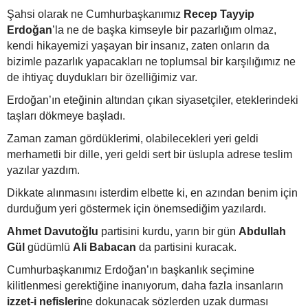
Şahsi olarak ne Cumhurbaşkanımız
Recep Tayyip
Erdoğan
’la ne de başka kimseyle bir pazarlığım olmaz,
kendi hikayemizi yaşayan bir insanız, zaten onların da
bizimle pazarlık yapacakları ne toplumsal bir karşılığımız ne
de ihtiyaç duydukları bir özelliğimiz var.
Erdoğan’ın eteğinin altından çıkan siyasetçiler, eteklerindeki
taşları dökmeye başladı.
Zaman zaman gördüklerimi, olabilecekleri yeri geldi
merhametli bir dille, yeri geldi sert bir üslupla adrese teslim
yazılar yazdım.
Dikkate alınmasını isterdim elbette ki, en azından benim için
durduğum yeri göstermek için önemsediğim yazılardı.
Ahmet Davutoğlu
partisini kurdu, yarın bir gün
Abdullah
Gül
güdümlü
Ali Babacan
da partisini kuracak.
Cumhurbaşkanımız Erdoğan’ın başkanlık seçimine
kilitlenmesi gerektiğine inanıyorum, daha fazla insanların
izzet-i nefisleri
ne dokunacak sözlerden uzak durması