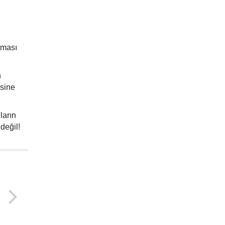
ınması
n
esine
ların
 değil!