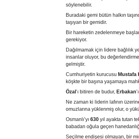
söylenebilir.
Buradaki gemi bütün halkın taşınd
taşıyan bir gemidir.
Bir hareketin zedelenmeye başla
gerekiyor.
Dağılmamak için lidere bağlılık y
insanlar oluyor, bu değerlendirme
gelmiştir.
Cumhuriyetin kurucusu
Mustafa 
köşkte bir başına yaşamaya mahku
Özal
’ı bitiren de budur,
Erbakan
’
Ne zaman ki liderin lafının üzeri
omuzlarına yüklenmiş olur, o yük
Osmanlı’yı
630
yıl ayakta tutan t
babadan oğula geçen hanedanlığ
Seçilme endişesi olmayan, bir m