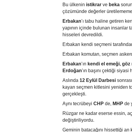
Bu ülkenin
istikrar
ve
beka
sorun
çözümünde değerler üretilememes
Erbakan
’ı tabu haline getiren ke
yapının içinde bulunan insanlar t
hisseleri devredildi.
Erbakan kendi seçmeni tarafından 
Erbakan komutan, seçmen askerd
Erbakan
’ın
kendi el emeği, göz
Erdoğan
’ın başını çektiği siyasi
Aslında
12 Eylül Darbesi
sonrası
kayan seçmen kitlesini yeniden 
gerçekleşti.
Aynı tecrübeyi
CHP
de,
MHP
de 
Rüzgar ne kadar eserse essin, aç
değiştiriliyordu.
Geminin batacağını hissettiği an 