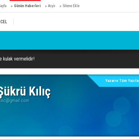
Sayfa
Günün Haberleri
Arşiv
Sitene Ekle
CEL
Dü
Hüseyin Varol
e kulak vermelidir!
Yazarın Tüm Yazılar
ükrü Kılıç
ilic@gmail.com