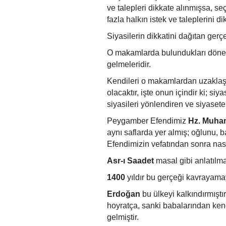
ve talepleri dikkate alınmışsa, s
fazla halkın istek ve taleplerini 
Siyasilerin dikkatini dağıtan ger
O makamlarda bulundukları dönem
gelmeleridir.
Kendileri o makamlardan uzaklaşsa
olacaktır, işte onun içindir ki; siy
siyasileri yönlendiren ve siyasete 
Peygamber Efendimiz
Hz. Muh
aynı saflarda yer almış; oğlunu, 
Efendimizin vefatından sonra nas
Asr-ı Saadet
masal gibi anlatılma
1400
yıldır bu gerçeği kavrayama
Erdoğan
bu ülkeyi kalkındırmıştır
hoyratça, sanki babalarından kend
gelmiştir.