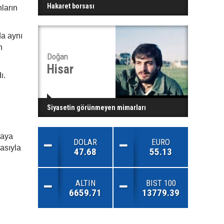
Hakaret borsası
ların
da aynı
n
Doğan
Hisar
ı.
Siyasetin görünmeyen mimarları
raya
DOLAR
EURO
asıyla
47.68
55.13
ALTIN
BIST 100
6659.71
13779.39