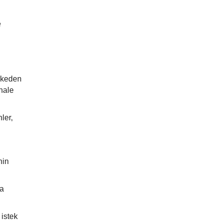
e
erkeden
hale
ler,
nin
da
 istek