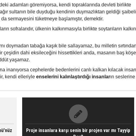
eki adamları göremiyorsa, kendi topraklarında devleti birlikte
ağır sultanın bile duyduğu kendinin duymazlıktan geldiği şaibeli
da sermayesini tüketmeye başlamıştır, demektir.
rın sofralarıdır, ülkenin kalkınmasıyla birlikte soytarıların kalk
arnı doymadan tabağa kaşık bile sallayamaz, bu milletin sırtında
r çeşidin dahi eksileceğini hissettikleri anda, masanın baş köş
reddüt yaşamaz.
a inanıyorsa cephelerde bedenlerini canlı kalkan kılacak insan
r, kendi elleriyle
enselerini kalınlaştırdığı insanlar
ın seslerine
nü'nüz
Proje insanlara karşı senin bir projen var mı Tayyip