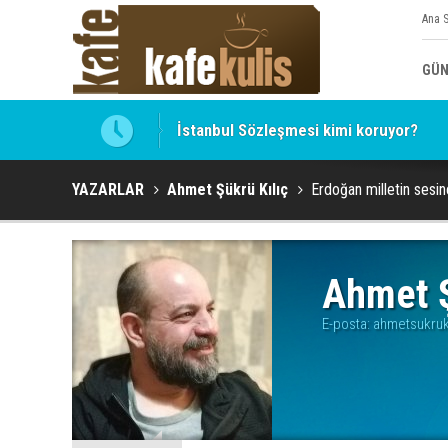
Ana 
GÜN
İstanbul Sözleşmesi kimi koruyor?
Hocaefendi, ekonomist, militan Hasan 
YAZARLAR
Ahmet Şükrü Kılıç
Erdoğan milletin sesin
Ahmet Ş
E-posta:
ahmetsukruk