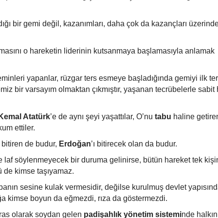
ığı bir gemi değil, kazanımları, daha çok da kazançları üzerind
masını o hareketin liderinin kutsanmaya başlamasıyla anlamak
eminleri yapanlar, rüzgar ters esmeye başladığında gemiyi ilk t
miz bir varsayım olmaktan çıkmıştır, yaşanan tecrübelerle sabit 
Kemal Atatürk
’e de aynı şeyi yaşattılar, O’nu
tabu
haline getiren
m ettiler.
ı bitiren de budur,
Erdoğan
’ı bitirecek olan da budur.
ne laf söylenmeyecek bir duruma gelinirse, bütün hareket tek kişi
ü de kimse taşıyamaz.
ebanın sesine kulak vermesidir, değilse kurulmuş devlet yapısın
a kimse boyun da eğmezdi, rıza da göstermezdi.
iras olarak soydan gelen
padişahlık yönetim sistemi
nde halkın