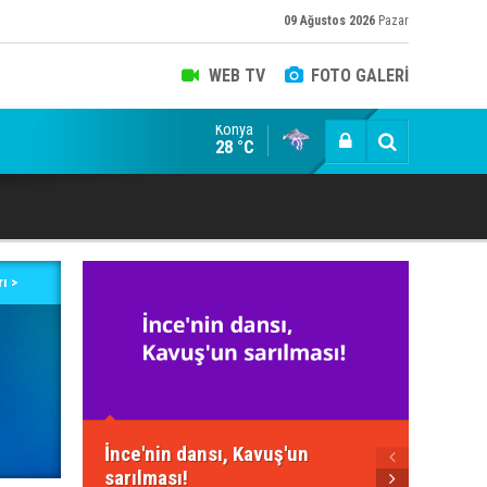
09 Ağustos 2026
Pazar
WEB TV
FOTO GALERİ
Konya
şük/kuyruk siyasetçiler ve bir devrim olarak TOGG!
28 °C
ı >
Neden 
İnce'nin dansı, Kavuş'un
Yeteri
sarılması!
için!