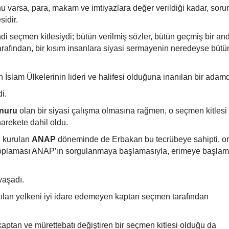
u varsa, para, makam ve imtiyazlara değer verildiği kadar, sorun
idir.
ndi seçmen kitlesiydi; bütün verilmiş sözler, bütün geçmiş bir an
arafından, bir kısım insanlara siyasi sermayenin neredeyse bütü
İslam Ülkelerinin lideri ve halifesi olduğuna inanılan bir adamd
i.
 nuru
olan bir siyasi çalışma olmasına rağmen, o seçmen kitlesi
 harekete dahil oldu.
 kurulan
ANAP
döneminde de Erbakan bu tecrübeye sahipti, o
toplaması ANAP’ın sorgulanmaya başlamasıyla, erimeye başlam
yaşadı.
ılan yelkeni iyi idare edemeyen kaptan seçmen tarafından
kaptan ve mürettebatı değiştiren bir seçmen kitlesi olduğu da