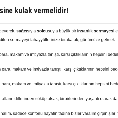
sine kulak vermelidir!
deyerek,
sağcı
sıyla
solcu
suyla büyük bir
insanlık sermayesi
el
edilen sermayeyi tahayyüllerinize bırakarak, günümüze gelmek
ra, makam ve imtiyazla tanıştı, karşı çıktıklarının hepsini bede
ara, makam ve imtiyazla tanıştı, karşı çıktıklarının hepsini bed
ara, makam ve imtiyazla tanıştı, karşı çıktıklarının hepsini bed
arafların dillerinden söküp alsak, birbirlerinden yaşantı olarak da,
lım, sadece konforlu hayatın tadına bizler varalım çırpınışları 