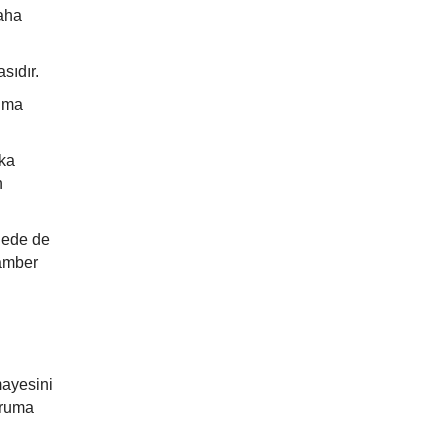
daha
sıdır.
ruma
lka
n
phede de
gamber
mayesini
uruma