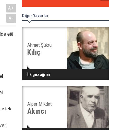
A+
Diğer Yazarlar
A-
de etti.
Ahmet Şükrü
Kılıç
l
İlk göz ağrım
el
el
Alper Mikdat
 istek
Akıncı
var.