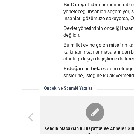
Bir Dünya Lideri
burnunun dibind
yöneteceği insanları seçemiyor, s
insanları gözümüze sokuyorsa, O 
Devlet yönetiminin önceliği insanla
değildir.
Bu millet evine gelen misafirin k
kalkınan insanlar masalarından bi
oturttuğu kişiyi değiştirmekte te
Erdoğan
bir
beka
sorunu olduğun
seslerine, isteğine kulak vermelidi
Önceki ve Sonraki Yazılar
Kendin olacaksın bu hayatta! Ve Anneler Gü