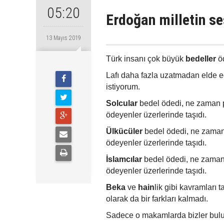
05:20
Erdoğan milletin se
13 Mayıs 2019
Türk insanı çok büyük
bedeller
ö
Lafı daha fazla uzatmadan elde 
istiyorum.
Solcular
bedel ödedi, ne zaman pa
ödeyenler üzerlerinde taşıdı.
Ülkücüler
bedel ödedi, ne zaman p
ödeyenler üzerlerinde taşıdı.
İslamcılar
bedel ödedi, ne zaman p
ödeyenler üzerlerinde taşıdı.
Beka
ve
hain
lik gibi kavramları t
olarak da bir farkları kalmadı.
Sadece o makamlarda bizler buluna