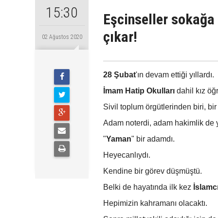
15:30
Eşcinseller sokağa
çıkar!
02 Ağustos 2020
28 Şubat
'ın devam ettiği yıllardı.
İmam Hatip Okulları
dahil kız öğ
Sivil toplum örgütlerinden biri, bir
Adam noterdi, adam hakimlik de y
"
Yaman
" bir adamdı.
Heyecanlıydı.
Kendine bir görev düşmüştü.
Belki de hayatında ilk kez
İslamc
Hepimizin kahramanı olacaktı.