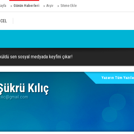
Sayfa
Günün Haberleri
Arşiv
Sitene Ekle
CEL
Dü
Hüseyin Varol
küldü sen sosyal medyada keyfini çıkar!
Yazarın Tüm Yazılar
ükrü Kılıç
ilic@gmail.com