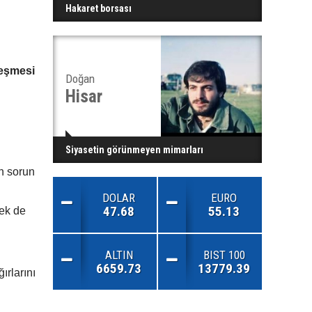
Hakaret borsası
leşmesi
Doğan
Hisar
Siyasetin görünmeyen mimarları
n sorun
DOLAR
EURO
47.68
55.13
mek de
ALTIN
BIST 100
6659.73
13779.39
ırlarını