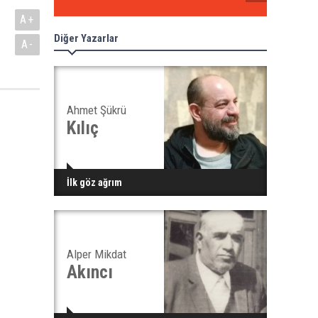
A+
Diğer Yazarlar
A-
Ahmet Şükrü
Kılıç
İlk göz ağrım
Alper Mikdat
Akıncı