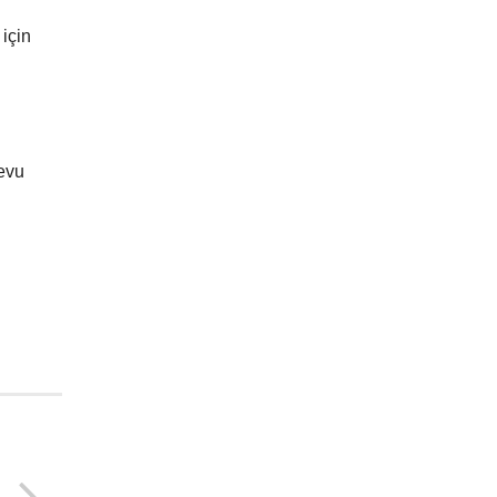
için
devu