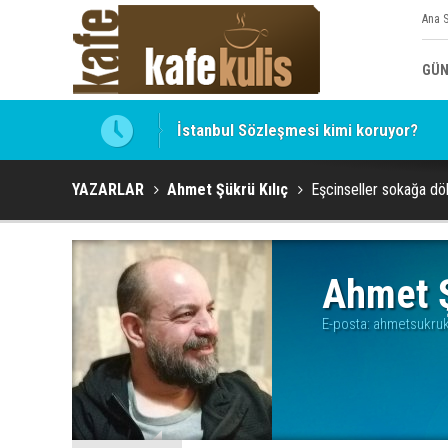
Ana 
GÜN
İstanbul Sözleşmesi kimi koruyor?
Hocaefendi, ekonomist, militan Hasan 
YAZARLAR
Ahmet Şükrü Kılıç
Eşcinseller sokağa dö
Ahmet Ş
E-posta:
ahmetsukruk