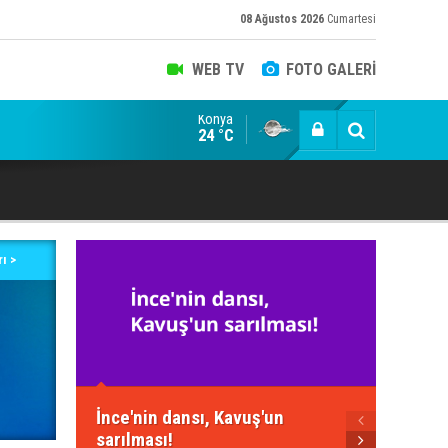
08 Ağustos 2026
Cumartesi
WEB TV
FOTO GALERİ
Konya
şük/kuyruk siyasetçiler ve bir devrim olarak TOGG!
24 °C
ı >
Neden 
İnce'nin dansı, Kavuş'un
Yeteri
sarılması!
için!