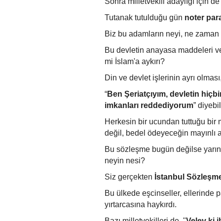
Sonra milletvekili adaylığı için de
Tutanak tutulduğu gün
noter par
Biz bu adamların neyi, ne zaman vaz
Bu devletin anayasa maddeleri ve
mi İslam'a aykırı?
Din ve devlet işlerinin ayrı olma
“
Ben Şeriatçıyım, devletin hiçb
imkanları reddediyorum
” diyeb
Herkesin bir ucundan tuttuğu bir
değil, bedel ödeyeceğin mayınlı 
Bu sözleşme bugün değilse yarın yı
neyin nesi?
Siz gerçekten
İstanbul Sözleşm
Bu ülkede eşcinseller, ellerinde p
yırtarcasına haykırdı.
Bazı milletvekilleri de, "
Velev ki 