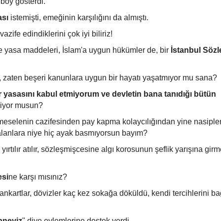
 boy gösterdi.
ası
istemişti, emeğinin karşılığını da almıştı.
ife edindiklerini çok iyi biliriz!
 yasa maddeleri, İslam'a uygun hükümler de, bir
İstanbul Söz
sı, zaten beşeri kanunlara uygun bir hayatı yaşatmıyor mu sana?
ir yasasını kabul etmiyorum ve devletin bana tanıdığı bütün
iliyor musun?
 meselenin cazifesinden pay kapma kolaycılığından yine nasiple
alanlara niye hiç ayak basmıyorsun bayım?
rtılır atılır, sözleşmişcesine algı korosunun şeflik yarışına gir
esi
ne karşı mısınız?
ankartlar, dövizler kaç kez sokağa döküldü, kendi tercihlerini bağ
ibneyiz
" diye eylemlerine destek verdi.