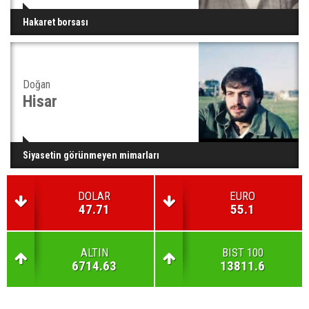
Hakaret borsası
Doğan
Hisar
Siyasetin görünmeyen mimarları
DOLAR
EURO
47.71
55.1
ALTIN
BIST 100
6714.63
13811.6