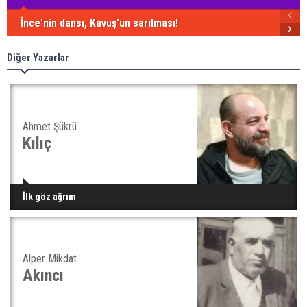
İnce'nin dansı, Kavuş'un sarılması!
Diğer Yazarlar
Ahmet Şükrü
Kılıç
İlk göz ağrım
Alper Mikdat
Akıncı