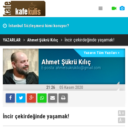
İstanbul Sözleşmesi kimi koruyor?
Hocaefendi, ekonomist, militan Hasan Hüseyin Varol
İncir çekirdeğinde yaşamak!
YAZARLAR
Ahmet Şükrü Kılıç
Yazarın Tüm Yazıları >
Ahmet Şükrü Kılıç
E-posta:
ahmetsukrukilic@gmail.com
21:26
05 Kasım 2020
A+
İncir çekirdeğinde yaşamak!
A-