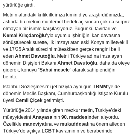
yürürlüğe girdi.
Metnin altındaki kritik ilk imza kimin diye araştırdığımızda,
aslında bu metnin muhtemel hedefi açısından çok da sürpriz
olmayan bir isimle karşılaşıyoruz. Bugünkü tavırları ve
Kemal Kılıçdaroğlu
’yla uyumlu işbirliğini kan davasına
sönüştürecek surette, ilk imzayı atan eski Konya milletvekili
ve 17/25 Aralık sürecini müteakiben gerçek rengini belli
eden
Ahmet Davutoğlu
. Metni Türkiye adına imzalayan
dönemin Dışişleri Bakanı
Ahmet Davutoğlu
, daha da öteye
giderek, konuyu “
Ş
ahsi mesele
” olarak sahiplendiğini
belirtti.
İstanbul Sözleşmesi’ni jet hızıyla aynı gün
TBMM
’ye de
dönemin Meclis Başkanı, Cumhurbaşkanlığı İstişare Kurulu
üyesi
Cemil Çiçek
getirmişti.
Yürürlüğe 2014 yılında giren mezkur metin, Türkiye’deki
müeyyidesini
Anayasa
’nın
90. maddesin
den alıyordu.
Özellikle
maneviyat
ına ve
mukaddesat
ına önem atfeden
Türkiye’de açıkça
LGBT
kavramının ve beraberinde