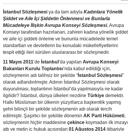
İstanbul Sözleşmesi
ya da tam adıyla
Kadınlara Yönelik
Şiddet ve Aile İçi Şiddetin Önlenmesi ve Bunlarla
Mücadeleye İlişkin Avrupa Konseyi Sözleşmesi
, Avrupa
Konseyi tarafından hazırlanan, zahiren kadına yönelik şiddet
ve aile içi şiddeti önleme ve bununla mücadelede temel
standartları ve devletlerin bu konudaki mükellefiyetlerini
tespit ettiği ileri sürülen uluslararası bir sözleşmedir.
11 Mayıs 2011
’de
İstanbul
’da yapılan
Avrupa Konseyi
Bakanları Kurulu
Toplantısı
’nda kabul edildiği için,
sözleşmenin adı talihsiz bir şekilde “
İstanbul Sözleşmesi
”
olarak adlandırılmıştır. Adının İstanbul Sözleşmesi olarak
duyurulması, toplantının İstanbul’da yapılmasıyla ne kadar
ilgilidir? İstanbul, dünya ülkeleri nezdine
Türkiye
demektir.
Halkı Müslüman bir ülkenin yüzyıllarca başkentlik yapmış
şehri bilinçli bir şekilde sözleşmenin adı olarak tercih
edilmiştir. Şaşırtıcı bir şekilde dönemin
AK
Parti
H
ükümeti
,
sözleşmenin hiçbir maddesine
çekince
koymadan ilk imzayı
attı ve metin iç hukuk açısından
0
1 Ağustos 2014
itibariyle