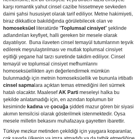
karşı romantik yahut cinsel cazibe hissetmeye sevkeden
daimi şahsi hususiyet olarak tarif ediliyor. Metne hakimiyeti,
biraz dikkatlice bakıldığında görülebilecek olan ve
homoseksüel
literatürde “
Toplumsal cinsiyet
” şeklinde
adlandırılan keyfiyet, halli gereken bir mesele olarak
dayatılıyor. Buna ilaveten cinsel temayül tutumlarının teşvik
edilerek meşrulaştırılması ve mutlak toplumsal cinsiyet
eşitliği yegane hal tarzı suretinde takdim ediliyor. Cinsel
temayül ve toplumsal cinsiyet mefhumlarını
homoseksüellikten ayrı değerlendirmek mümkün
bulunmadığı için metnin homoseksüellik ve bununla irtibatlı
cinsel sapma
lara açıktan temas etmediğini ileri sürmek
hatalı olacaktır. Maalesef
AK Parti
meseleyi halka bu
şekilde anlatamadığı için, en azından toplumun bir
kesiminde
kadına
ve
çocuğa
şiddeti mazur gören bir siyasi
akımın temsilcisi olarak gösterilmek istenmektedir. Oysa
mesele milletin bekasını muhafazaya gayretten ibarettir.
Türkiye mezkur metinden çekildiği için yaygara koparanlar,
çok sayıda ülkenin ya imza atmadığı ya da tatbik etmediğine