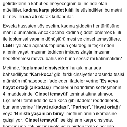
getirdiklerinin kabul edilmeyeceğinin bilincinde olan
müellifler,
kadına karşı şiddet kılıfı
ile süsledikleri bu metni
bir nevi
Truva atı
olarak kullandılar.
Evvela hassaten söyleyelim, kadına şiddetin her türlüsüne
mani olunmalıdır. Ancak acaba kadına şiddeti önlemek kılıfı
ile toplumsal yapının dönüştürülmesi ve cinsel temayüllere,
LGBT
’ye alan açılarak toplumun çekirdeğini teşkil eden
ailenin yaşatılmasının tedricen imkansızlaştırılmasının
hedeflenmesi mevzu bahis ise buna sessiz mi kalınmalıdır?
Metinde, ‘
toplumsal cinsiyetten
’ hukuki manada
bahsediliyor. “
Karı-koca
” gibi farklı cinsiyetler arasında tesisi
mümkün münasebete ifade eden ifadeler yerine “
Eş veya
hayat ortağı (arkadaşı)
” ifadelerini barındıran sözleşmenin
4. maddesinde “
Cinsel temayül
” teminat altına alınıyor.
Eşcinsel literatürde de karı-koca gibi ifadeler reddedilerek,
bunların yerine “
Hayat arkadaşı
”, “
Partner
”, “
Hayat ortağı
”
veya “
Birlikte yaşanılan birey
” mefhumlarının ikamesine
çalışılıyor. “
Cinsel temayül
” ise kişilerin karşı cinsiyete,
hemcinsine, tek bir cinsiyete veya birden fazla cinsiyete