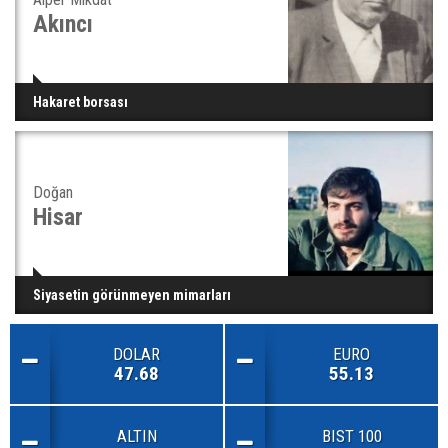
Akıncı
Hakaret borsası
Doğan
Hisar
Siyasetin görünmeyen mimarları
DOLAR
EURO
47.68
55.13
ALTIN
BIST 100