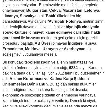
hiç temas etmiyorlar. Bu minvalde metni farklı sebeplerle
onaylamayan
Bulgaristan
,
Çekya
,
Macaristan
,
Letonya
,
Litvanya
,
Slovakya
gibi “
Batılı
” ülkelerden hiç
bahsedilmiyor. Ayrıca yine “
Avrupalı
”
Polonya
, metnin zımni
bir ideolojik dayatma ihtiva ettiğini ve
biyolojik cinsiyetin
sosyo-kültürel cinsiyet ikame edilmeye çalışıldığı haklı
gerekçesi
ile imzasını metinden geri çekmek için gerekli
prosedürü başlattı.
AB Üyesi
olmayan
İngiltere
,
Rusya
,
Ermenistan
,
Moldova
,
Ukrayna
ve
Azerbaycan
da
sözleşmeyi uygulamıyor mesela.
Bu konudaki tepkilerin kadın ve ailenin muhafazası ve
şiddetin önlenmesiyle alakalı olmadığı,
6284
sayılı Kanuna
bakınca daha da iyi anlaşılıyor. 2012 tarihli bu düzenlemenin
adı,
Aı̇lenı̇n Korunması ve Kadına Karşı Şı̇ddetı̇n
Önlenmesı̇ne Daı̇r Kanun
. Bu açıdan bakılıp hükümler
incelendiğinde, kadına karşı fiziksel şiddet dışında,
ekonomik ve psikolojik şiddetin önlenmesine varıncaya
kadar birçok tedbire açıkça yer verilmiş. Demek ki niyet,
kadını ve aileyi korumak değilmiş ve esasında mevzu da