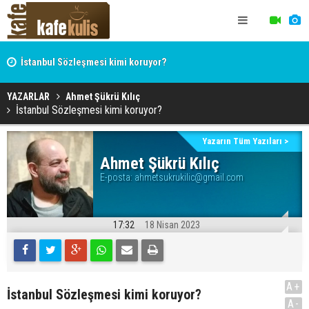
İstanbul Sözleşmesi kimi koruyor?
Hocaefendi, ekonomist, militan Hasan Hüseyin Varol
YAZARLAR
Ahmet Şükrü Kılıç
İstanbul Sözleşmesi kimi koruyor?
Yazarın Tüm Yazıları >
Ahmet Şükrü Kılıç
E-posta:
ahmetsukrukilic@gmail.com
17:32
18 Nisan 2023
A+
İstanbul Sözleşmesi kimi koruyor?
A-