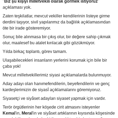
"
Biz şu kişiyi milletvekili olarak görmek istiyoruz
"
açıklaması yok.
Zaten teşkilatlar, mevcut vekiller kendilerinin listeye girme
derdini taşıyor, sivil yapılarımız da bağlılık açıklamasından
öte bir irade gösteremiyor.
Sonuç bile alınmasa bir çıkış olur, bir değere sahip çıkmak
olur, maalesef bu atalet kırılacak gibi gözükmüyor.
Yılda birkaç toplantı, görev tamam.
Ulaşabilecekleri insanların yerlerini korumak için bile bir
çaba yok!
Mevcut milletvekillerimiz siyasi açıklamalarda bulunmuyor.
Aday adayı olan hanımefendilerin, beyefendilerin ve genç
kardeşlerimizin de siyasî açıklamalarını göremiyoruz.
Siyasetçi ve siyâset adayları siyaset yapmak için vardır.
Terör örgütlerinin her köşede cirit atmasını isteyenler
Kemal
'in,
Meral
'in ve siyâset artıklarının kıyısında köşesinde