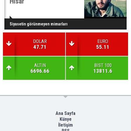
Hisar
Siyasetin görünmeyen mimarları
DOLAR
EURO
47.71
55.11
ALTIN
BIST 100
6696.66
13811.6
Ana Sayfa
Künye
İletişim
RSS