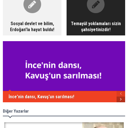
Sosyal devlet ve bilim,
Temayül yoklamaları sizin
Erdoğan'la hayat buldu!
şahsiyetinizdir!
İnce'nin dansı, Kavuş'un sarılması!
Diğer Yazarlar