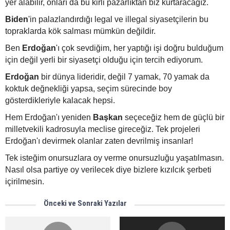
yer alabilir, onları da bu kirli pazarlıktan biz kurtaracağız.
Biden
'in palazlandırdığı legal ve illegal siyasetçilerin bu
topraklarda kök salması mümkün değildir.
Ben
Erdoğan
'ı çok sevdiğim, her yaptığı işi doğru bulduğum
için değil yerli bir siyasetçi olduğu için tercih ediyorum.
Erdoğan
bir dünya lideridir, değil 7 yamak, 70 yamak da
koktuk değnekliği yapsa, seçim sürecinde boy
gösterdikleriyle kalacak hepsi.
Hem Erdoğan'ı yeniden
Başkan
seçeceğiz hem de güçlü bir
milletvekili kadrosuyla meclise gireceğiz. Tek projeleri
Erdoğan'ı devirmek olanlar zaten devrilmiş insanlar!
Tek isteğim onursuzlara oy verme onursuzluğu yaşatılmasın.
Nasıl olsa partiye oy verilecek diye bizlere kızılcık şerbeti
içirilmesin.
Önceki ve Sonraki Yazılar