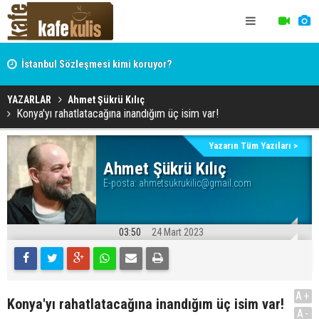
İstanbul Sözleşmesi kimi koruyor?
Hocaefendi, ekonomist, militan Hasan Hüseyin Varol
YAZARLAR
Ahmet Şükrü Kılıç
Konya'yı rahatlatacağına inandığım üç isim var!
Yazarın Tüm Yazıları >
Ahmet Şükrü Kılıç
E-posta:
ahmetsukrukilic@gmail.com
03:50
24 Mart 2023
A+
Konya'yı rahatlatacağına inandığım üç isim var!
A-