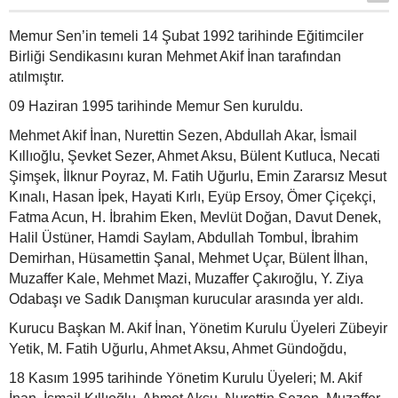
Memur Sen’in temeli 14 Şubat 1992 tarihinde Eğitimciler
Birliği Sendikasını kuran Mehmet Akif İnan tarafından
atılmıştır.
09 Haziran 1995 tarihinde Memur Sen kuruldu.
Mehmet Akif İnan, Nurettin Sezen, Abdullah Akar, İsmail
Kıllıoğlu, Şevket Sezer, Ahmet Aksu, Bülent Kutluca, Necati
Şimşek, İlknur Poyraz, M. Fatih Uğurlu, Emin Zararsız Mesut
Kınalı, Hasan İpek, Hayati Kırlı, Eyüp Ersoy, Ömer Çiçekçi,
Fatma Acun, H. İbrahim Eken, Mevlüt Doğan, Davut Denek,
Halil Üstüner, Hamdi Saylam, Abdullah Tombul, İbrahim
Demirhan, Hüsamettin Şanal, Mehmet Uçar, Bülent İlhan,
Muzaffer Kale, Mehmet Mazi, Muzaffer Çakıroğlu, Y. Ziya
Odabaşı ve Sadık Danışman kurucular arasında yer aldı.
Kurucu Başkan M. Akif İnan, Yönetim Kurulu Üyeleri Zübeyir
Yetik, M. Fatih Uğurlu, Ahmet Aksu, Ahmet Gündoğdu,
18 Kasım 1995 tarihinde Yönetim Kurulu Üyeleri; M. Akif