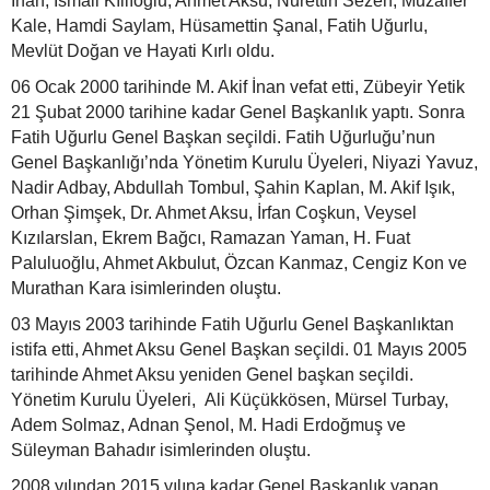
İnan, İsmail Kıllıoğlu, Ahmet Aksu, Nurettin Sezen, Muzaffer
Kale, Hamdi Saylam, Hüsamettin Şanal, Fatih Uğurlu,
Mevlüt Doğan ve Hayati Kırlı oldu.
06 Ocak 2000 tarihinde M. Akif İnan vefat etti, Zübeyir Yetik
21 Şubat 2000 tarihine kadar Genel Başkanlık yaptı. Sonra
Fatih Uğurlu Genel Başkan seçildi. Fatih Uğurluğu’nun
Genel Başkanlığı’nda Yönetim Kurulu Üyeleri, Niyazi Yavuz,
Nadir Adbay, Abdullah Tombul, Şahin Kaplan, M. Akif Işık,
Orhan Şimşek, Dr. Ahmet Aksu, İrfan Coşkun, Veysel
Kızılarslan, Ekrem Bağcı, Ramazan Yaman, H. Fuat
Paluluoğlu, Ahmet Akbulut, Özcan Kanmaz, Cengiz Kon ve
Murathan Kara isimlerinden oluştu.
03 Mayıs 2003 tarihinde Fatih Uğurlu Genel Başkanlıktan
istifa etti, Ahmet Aksu Genel Başkan seçildi. 01 Mayıs 2005
tarihinde Ahmet Aksu yeniden Genel başkan seçildi.
Yönetim Kurulu Üyeleri, Ali Küçükkösen, Mürsel Turbay,
Adem Solmaz, Adnan Şenol, M. Hadi Erdoğmuş ve
Süleyman Bahadır isimlerinden oluştu.
2008 yılından 2015 yılına kadar Genel Başkanlık yapan