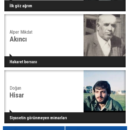
İlk göz ağrım
Alper Mikdat
Akıncı
Hakaret borsası
Doğan
Hisar
Siyasetin görünmeyen mimarları