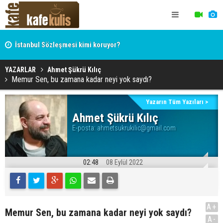
İstanbul Sözleşmesi kimi koruyor?
Hocaefendi, ekonomist, militan Hasan Hüseyin Varol
YAZARLAR
Ahmet Şükrü Kılıç
Memur Sen, bu zamana kadar neyi yok saydı?
Yazarın Tüm Yazıları >
Ahmet Şükrü Kılıç
E-posta:
ahmetsukrukilic@gmail.com
02:48
08 Eylül 2022
A+
Memur Sen, bu zamana kadar neyi yok saydı?
A-