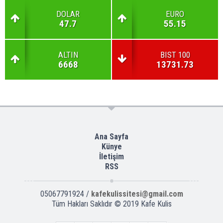
DOLAR
EURO
47.7
55.15
ALTIN
BIST 100
6668
13731.73
Ana Sayfa
Künye
İletişim
RSS
05067791924 /
kafekulissitesi@gmail.com
Tüm Hakları Saklıdır © 2019
Kafe Kulis