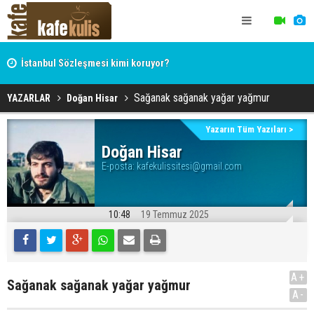
İstanbul Sözleşmesi kimi koruyor?
Sağanak sağanak yağar yağmur
YAZARLAR
Doğan Hisar
Yazarın Tüm Yazıları >
Doğan Hisar
E-posta:
kafekulissitesi@gmail.com
10:48
19 Temmuz 2025
A+
Sağanak sağanak yağar yağmur
A-