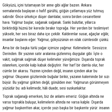
Gökyüzü, içini tutamayan bir anne gibi ağlar bazen. Ankara
semalarında başlayan o hafif gürültü, göğün çatlamaya yüz tutmuş
sabrıdır. Önce ürkekçe düşer damlalar, sonra birden cesaretlenir
hava. Yağmur başlar; sağanak sağanak. Sanki bulutlar, yıllarca
biriktirdiği hüznü bir kerede bırakır toprağa. Her yerden bir teslimiyet
yükselir, her ses biraz daha içe çekilir. Kaldırımlar susar, ağaçlar eğilir,
insanlar başlarını eğer. Yağmur, gökyüzünün en ıslak cümlesidir çünkü.
Ama bir de başka türlü yağar içimize yağmur. Kelimelerle. Sessizce.
Derinden. Bir yazının satır aralarına gizlenmiş duygular gibi. İşte o
vakit, sağmak sağmak düşer kelimeler yüreğimize. Dışarıda toprak
ıslanırken, içeride kalp kabuk değiştirir. Her harf bir damla olur, her
cümle bir akarsu. Yazının içinden değil, insanın içinden akar bu
yağmur. Okuyanın gözlerinde buğular birikir, yazanın kaleminde bir sızı
büyür. Bu yağmur gökten değil, gönülden iner. Yağmurun görünmeyen
yüzüdür bu: adı kelimedir, hâli duadır, sesi suskunluktur.
Toprak sağanağı emerken, biz de anlamı emeriz. Göğün altında ne
varsa toprakla buluşur, kelimelerin altında ne varsa kalple. Dışarda
yağmur başkentten akar, içerde yazı başka bir başkente yürür: insanın