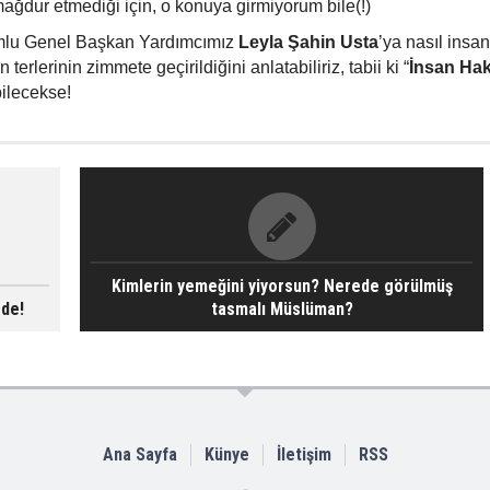
ağdur etmediği için, o konuya girmiyorum bile(!)
umlu Genel Başkan Yardımcımız
Leyla Şahin Usta
’ya nasıl insan
ın terlerinin zimmete geçirildiğini anlatabiliriz, tabii ki “
İnsan Hak
bilecekse!
Kimlerin yemeğini yiyorsun? Nerede görülmüş
 de!
tasmalı Müslüman?
Ana Sayfa
Künye
İletişim
RSS