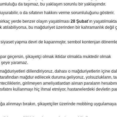
mluluğu da taşımaz, bu yaklaşım sorunlu bir yaklaşımdır.
uyurabilir, o da sıfatının hakkını verme sorumluluğunu gösterir.
birkaç yerde benzer olayın yaşatılması
28 Şubat
’ın yaşatılmakt
k atılabiliyorsa, bu mağduriyet üzerinden bir kahramanlık değil 
 siyaset yapma devri de kapanmıştır, sembol kontenjan dönemle
yapar geçersin, şikayetçi olmak iktidar olmakla muktedir olmak
ir şeye yaramaz.
ğduriyetleri dillendiriyoruz, dahası o mağduriyetlerin içine dal
tarafından mağdur edilecek duruma geliyoruz, yolsuzlukların, tal
teciliklerin, girilmeyen ameliyatlardan alınan paraların hesabın
 sıfatını kullanmayı hiç ihmal etmiyor, hastanelerdeki devletin pa
ığa alınmayı bırakın, şikayetçiler üzerinde mobbing uygulamay