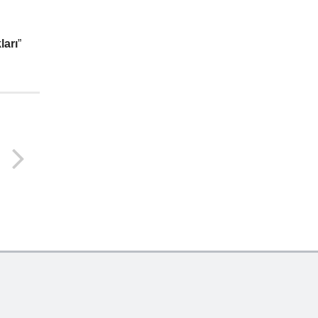
ları
”