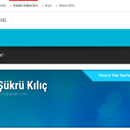
Sayfa
Günün Haberleri
Arşiv
Sitene Ekle
CEL
Ho
ar!
Yazarın Tüm Yazılar
ükrü Kılıç
ilic@gmail.com