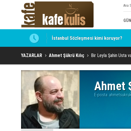
Ana 
GÜN
İstanbul Sözleşmesi kimi koruyor?
YAZARLAR
Ahmet Şükrü Kılıç
Bir Leyla Şahin Usta v
Ahmet Ş
E-posta:
ahmetsukruk