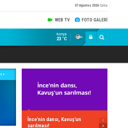
07 Ağustos 2026
Cuma
WEB TV
FOTO GALERİ
Konya
caefendi, ekonomist, militan Hasan Hüseyin Varol
23 °C
ı >
Neden 
İnce'nin dansı, Kavuş'un
Yeteri
sarılması!
için!