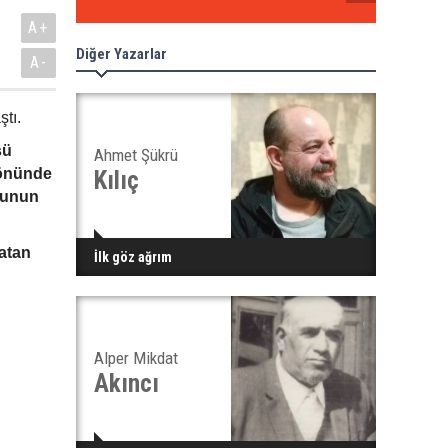
A+
Diğer Yazarlar
A-
tı.
sü
Ahmet Şükrü
 önünde
Kılıç
onunun
atan
İlk göz ağrım
Alper Mikdat
Akıncı