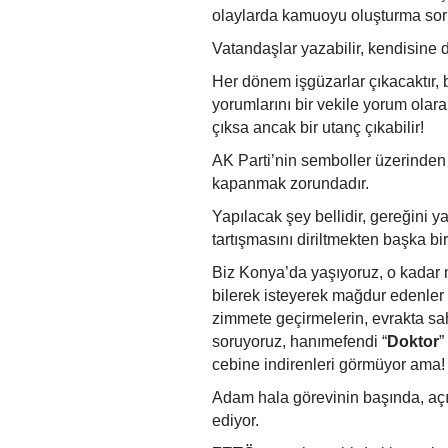
olaylarda kamuoyu oluşturma soru
Vatandaşlar yazabilir, kendisine d
Her dönem işgüzarlar çıkacaktır, 
yorumlarını bir vekile yorum olara
çıksa ancak bir utanç çıkabilir!
AK Parti’nin semboller üzerinden
kapanmak zorundadır.
Yapılacak şey bellidir, gereğini 
tartışmasını diriltmekten başka b
Biz Konya’da yaşıyoruz, o kadar ma
bilerek isteyerek mağdur edenler 
zimmete geçirmelerin, evrakta sah
soruyoruz, hanımefendi “
Doktor
”
cebine indirenleri görmüyor ama!
Adam hala görevinin başında, aç
ediyor.