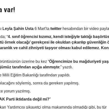
a var!
sı
Leyla Şahin Usta
6 Mart’ta
twitter
hesabından bir video paylaş
da; “
4. sınıf öğrencisi kızımız, kendi isteğiyle taktığı başörtü
ü örnek olacağı’ gerekçesi ile okuldan çıkarılıp güvenliğin
 karanlık ve cahil zihniyeti taşıyor olması kabul edilemez. K
görüntüsünün üzerine bu kez “
Öğrencimize bu mağduriyeti yaş
ümüz tarafından açığa alınmıştır.
” yazdı.
Milli Eğitim Bakanlığı tarafından yapıldı.
olacağını söylemiş, sonra da gereken yapılmış.
rce yorum yazılmış.
AK Parti iktidarda değil mi?
”
şkan Yardımcısı şikayetçi olma makamında olmadığı gibi, bu tür