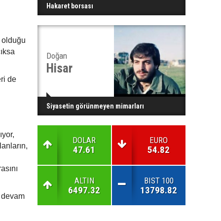
Hakaret borsası
a olduğu
çıksa
Doğan
Hisar
ri de
Siyasetin görünmeyen mimarları
ıyor,
DOLAR
EURO
anların,
47.61
54.82
ı
rasını
ALTIN
BIST 100
6497.32
13798.82
a devam