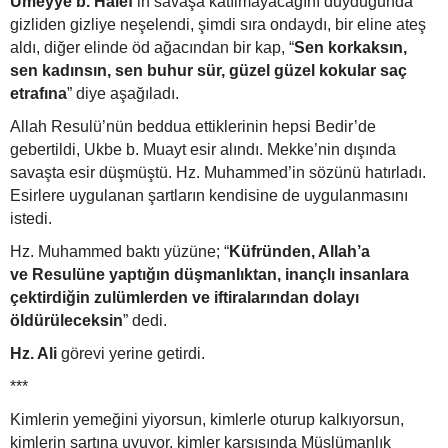
Ümeyye b. Halef
’in savaşa katılmayacağını duyduğunda
gizliden gizliye neşelendi, şimdi sıra ondaydı, bir eline ateş
aldı, diğer elinde öd ağacından bir kap, “
Sen korkaksın,
sen kadınsın, sen buhur sür, güzel güzel kokular saç
etrafına
” diye aşağıladı.
Allah Resulü’nün beddua ettiklerinin hepsi Bedir’de
gebertildi, Ukbe b. Muayt esir alındı. Mekke’nin dışında
savaşta esir düşmüştü. Hz. Muhammed’in sözünü hatırladı.
Esirlere uygulanan şartların kendisine de uygulanmasını
istedi.
Hz. Muhammed baktı yüzüne; “
Küfründen, Allah’a
ve Resulüne yaptığın düşmanlıktan, inançlı insanlara
çektirdiğin zulümlerden ve iftiralarından dolayı
öldürüleceksin
” dedi.
Hz. Ali
görevi yerine getirdi.
***
Kimlerin yemeğini yiyorsun, kimlerle oturup kalkıyorsun,
kimlerin şartına uyuyor, kimler karşısında Müslümanlık