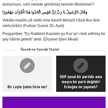
taslıyorsun, sahi nerede görülmüş tasmalı Müslüman?
وَقَالَ الرَّسُولُ يَا رَبِّ اِنَّ قَوْمِي اتَّخَذُوا هٰذَا الْقُرْاٰنَ مَهْجُورًا
Vekâle-rrasûlu yâ rabbi inne kavmî-tteḣażû hâżâ-lkur-âne
mehcûrâ(n) (Furkan Suresi 30. Ayet)
Peygamber, “Ey Rabbim! Kavmim şu Kur’an’ı terk edilmiş bir
şey hâline getirdi” dedi. (Diyanet İşleri Meali)
Önceki ve Sonraki Yazılar
HDP yasal bir partidir ama
meşru bir parti değildir!
Bir Leyla Şahin Usta var!
Erdoğan ne yapmalı?