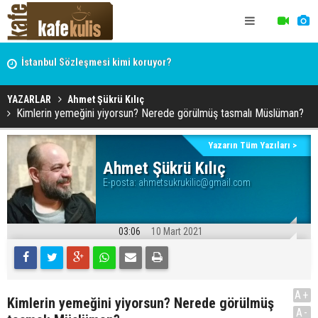
İstanbul Sözleşmesi kimi koruyor?
Hocaefendi, ekonomist, militan Hasan Hüseyin Varol
YAZARLAR
Ahmet Şükrü Kılıç
Kimlerin yemeğini yiyorsun? Nerede görülmüş tasmalı Müslüman?
Yazarın Tüm Yazıları >
Ahmet Şükrü Kılıç
E-posta:
ahmetsukrukilic@gmail.com
03:06
10 Mart 2021
A+
Kimlerin yemeğini yiyorsun? Nerede görülmüş
A-