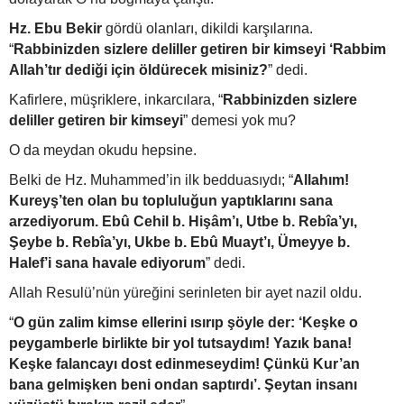
Hz. Ebu Bekir
gördü olanları, dikildi karşılarına.
“
Rabbinizden sizlere deliller getiren bir kimseyi ‘Rabbim
Allah’tır dediği için öldürecek misiniz?
” dedi.
Kafirlere, müşriklere, inkarcılara, “
Rabbinizden sizlere
deliller getiren bir kimseyi
” demesi yok mu?
O da meydan okudu hepsine.
Belki de Hz. Muhammed’in ilk bedduasıydı; “
Allahım!
Kureyş’ten olan bu topluluğun yaptıklarını sana
arzediyorum. Ebû Cehil b. Hişâm’ı, Utbe b. Rebîa’yı,
Şeybe b. Rebîa’yı, Ukbe b. Ebû Muayt’ı, Ümeyye b.
Halef’i sana havale ediyorum
” dedi.
Allah Resulü’nün yüreğini serinleten bir ayet nazil oldu.
“
O gün zalim kimse ellerini ısırıp şöyle der: ‘Keşke o
peygamberle birlikte bir yol tutsaydım! Yazık bana!
Keşke falancayı dost edinmeseydim! Çünkü Kur’an
bana gelmişken beni ondan saptırdı’. Şeytan insanı