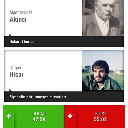
Alper Mikdat
Akıncı
Hakaret borsası
Doğan
Hisar
Siyasetin görünmeyen mimarları
DOLAR
EURO
47.59
55.02