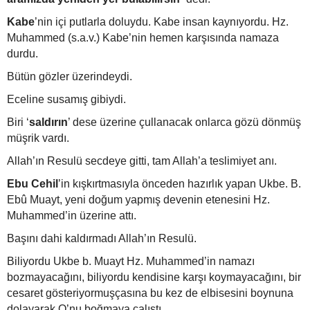
Kabe
’nin içi putlarla doluydu. Kabe insan kaynıyordu. Hz.
Muhammed (s.a.v.) Kabe’nin hemen karşısında namaza
durdu.
Bütün gözler üzerindeydi.
Eceline susamış gibiydi.
Biri ‘
saldırın
’ dese üzerine çullanacak onlarca gözü dönmüş
müşrik vardı.
Allah’ın Resulü secdeye gitti, tam Allah’a teslimiyet anı.
Ebu Cehil
’in kışkırtmasıyla önceden hazırlık yapan Ukbe. B.
Ebû Muayt, yeni doğum yapmış devenin etenesini Hz.
Muhammed’in üzerine attı.
Başını dahi kaldırmadı Allah’ın Resulü.
Biliyordu Ukbe b. Muayt Hz. Muhammed’in namazı
bozmayacağını, biliyordu kendisine karşı koymayacağını, bir
cesaret gösteriyormuşçasına bu kez de elbisesini boynuna
dolayarak O’nu boğmaya çalıştı.