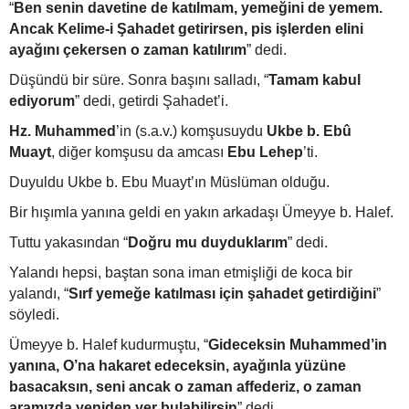
“
Ben senin davetine de katılmam, yemeğini de yemem.
Ancak Kelime-i Şahadet getirirsen, pis işlerden elini
ayağını çekersen o zaman katılırım
” dedi.
Düşündü bir süre. Sonra başını salladı, “
Tamam kabul
ediyorum
” dedi, getirdi Şahadet’i.
Hz. Muhammed
’in (s.a.v.) komşusuydu
Ukbe b. Ebû
Muayt
, diğer komşusu da amcası
Ebu Lehep
’ti.
Duyuldu Ukbe b. Ebu Muayt’ın Müslüman olduğu.
Bir hışımla yanına geldi en yakın arkadaşı Ümeyye b. Halef.
Tuttu yakasından “
Doğru mu duyduklarım
” dedi.
Yalandı hepsi, baştan sona iman etmişliği de koca bir
yalandı, “
Sırf yemeğe katılması için şahadet getirdiğini
”
söyledi.
Ümeyye b. Halef kudurmuştu, “
Gideceksin Muhammed’in
yanına, O’na hakaret edeceksin, ayağınla yüzüne
basacaksın, seni ancak o zaman affederiz, o zaman
aramızda yeniden yer bulabilirsin
” dedi.