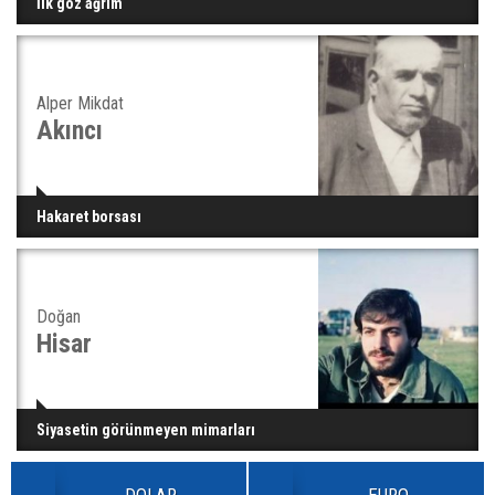
İlk göz ağrım
Alper Mikdat
Akıncı
Hakaret borsası
Doğan
Hisar
Siyasetin görünmeyen mimarları