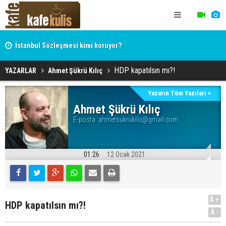
İstanbul Sözleşmesi kimi koruyor?
Hocaefendi, ekonomist, militan Hasan Hüseyin Varol
HDP kapatılsın mı?!
YAZARLAR
Ahmet Şükrü Kılıç
Yazarın Tüm Yazıları >
Ahmet Şükrü Kılıç
E-posta:
ahmetsukrukilic@gmail.com
01:26
12 Ocak 2021
A+
HDP kapatılsın mı?!
A-