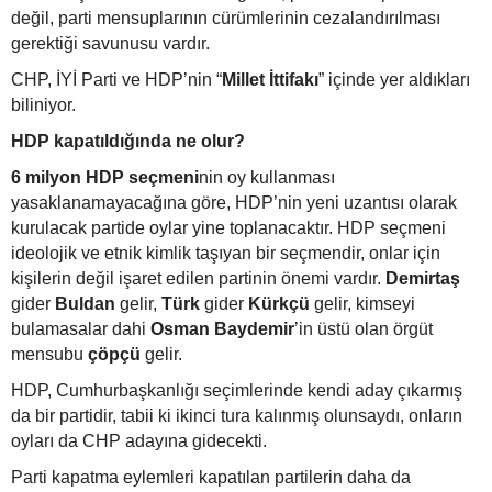
değil, parti mensuplarının cürümlerinin cezalandırılması
gerektiği savunusu vardır.
CHP, İYİ Parti ve HDP’nin “
Millet İttifakı
” içinde yer aldıkları
biliniyor.
HDP kapatıldığında ne olur?
6 milyon HDP seçmeni
nin oy kullanması
yasaklanamayacağına göre, HDP’nin yeni uzantısı olarak
kurulacak partide oylar yine toplanacaktır. HDP seçmeni
ideolojik ve etnik kimlik taşıyan bir seçmendir, onlar için
kişilerin değil işaret edilen partinin önemi vardır.
Demirtaş
gider
Buldan
gelir,
Türk
gider
Kürkçü
gelir, kimseyi
bulamasalar dahi
Osman Baydemir
’in üstü olan örgüt
mensubu
çöpçü
gelir.
HDP, Cumhurbaşkanlığı seçimlerinde kendi aday çıkarmış
da bir partidir, tabii ki ikinci tura kalınmış olunsaydı, onların
oyları da CHP adayına gidecekti.
Parti kapatma eylemleri kapatılan partilerin daha da