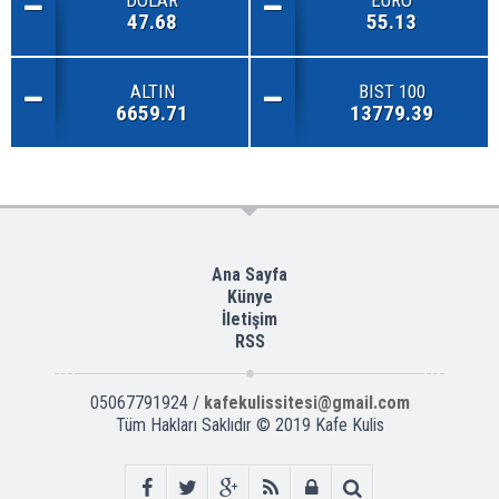
DOLAR
EURO
47.68
55.13
ALTIN
BIST 100
6659.71
13779.39
Ana Sayfa
Künye
İletişim
RSS
05067791924 /
kafekulissitesi@gmail.com
Tüm Hakları Saklıdır © 2019
Kafe Kulis