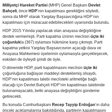
Milliyetçi Hareket Partisi
(MHP) Genel Başkanı
Devlet
Bahçeli
, önce
HDP
’nin kapatılması gerektiğini söyledi,
sonra da MHP olarak Yargıtay Başsavcılığına HDP’nin
kapatılması için müracaat edebilecekleri uyarısında bulundu.
HDP 2015 Yılında yapılacak olan anayasa değişikliğine
destek vermemişti. Parti kapatma izninin meclisin
üçte iki
çoğunluk
la (367) oylaması hükmüne karşı çıkmıştı. Parti
kapatma yetkisi Yargıtay Başsavcısının açacağı dava ve
Anayasa Mahkemesi üyelerinin oylamasıyla gerçekleşecek,
eskiden de öyleydi şimdi de öyle.
O dönemde HDP, parti kapatılmasını meclisin
üçte iki
çoğunluğuna bağlayan maddeyi desteklemiş olsaydı,
HDP’nin kapatılması talebi meclisteki aritmetiğe bağlı
olacağı için Devlet Bahçeli HDP’nin kapatılması talebinde
bulunamayacaktı, belki anayasa değişikliğini gündeme
getirecekti.
Bu konuda Cumhurbaşkanı
Recep Tayyip Erdoğan
’ın daha
önceki açıklamalarına bakıldığında, partilerin kapatılmasını