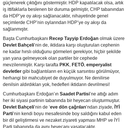
güçlenerek çıktığını göstermiştir. HDP kapatılacak olsa, artık
iş ittifaklarla beslenen bir duruma gelmiştir, CHP tabanından
da HDP’ye oy akışı sağlanacaktır, nihayetinde genel
seçimlerde CHP’nin oylarından HDP’ye oy akışı da
sağlanmıştır.
Başta Cumhurbaşkanı
Recep Tayyip Erdoğan
olmak üzere
Devlet Bahçeli
’nin de, iktidara karşı oluşturulan cephenin
ne kadar hırslı olduğunu görmeleri gerekiyor, hiçbir şekilde
yan yana gelmeyecek olan partiler bir cephede
mevzilenmiştir. Karşı tarafta
PKK
,
FETÖ
,
emperyalist
devletler
gibi bağlantıların en küçük sarsıntısı görülmüyor,
herhangi bir mahcubiyet de duyulmuyor. Ne denilirse
denilsin aldırdıkları yok, hedefleri iktidarın devrilmesi!
Cumhurbaşkanı Erdoğan’ın
Saadet Partisi
’ne attığı adım
her iki siyasi partinin tabanında bir heyecan oluşturmuştur.
Devlet Bahçeli
’nin de ‘
eve dön çağrıları
’ndan ziyade,
İYİ
Parti
’nin kendi boyu mesafesinde boy saldığını kabul eden
bir dil geliştirmesi ve nezaket ziyareti yapması MHP ve İYİ
Parti tabanında da aynı heyecanı yaşatacaktır.