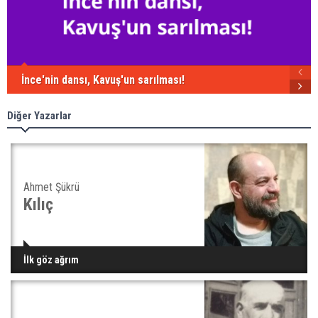
İnce'nin dansı, Kavuş'un sarılması!
Diğer Yazarlar
Ahmet Şükrü
Kılıç
İlk göz ağrım