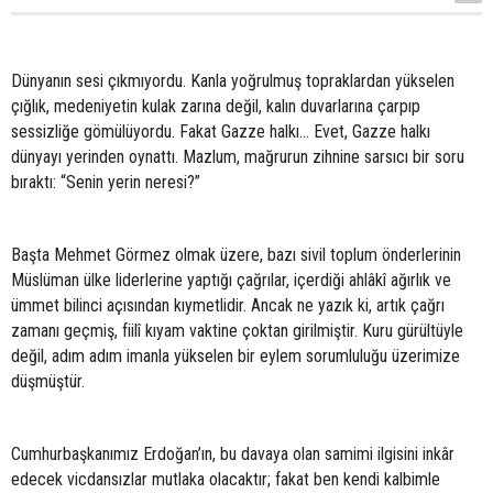
Dünyanın sesi çıkmıyordu. Kanla yoğrulmuş topraklardan yükselen
çığlık, medeniyetin kulak zarına değil, kalın duvarlarına çarpıp
sessizliğe gömülüyordu. Fakat Gazze halkı… Evet, Gazze halkı
dünyayı yerinden oynattı. Mazlum, mağrurun zihnine sarsıcı bir soru
bıraktı: “Senin yerin neresi?”
Başta Mehmet Görmez olmak üzere, bazı sivil toplum önderlerinin
Müslüman ülke liderlerine yaptığı çağrılar, içerdiği ahlâkî ağırlık ve
ümmet bilinci açısından kıymetlidir. Ancak ne yazık ki, artık çağrı
zamanı geçmiş, fiilî kıyam vaktine çoktan girilmiştir. Kuru gürültüyle
değil, adım adım imanla yükselen bir eylem sorumluluğu üzerimize
düşmüştür.
Cumhurbaşkanımız Erdoğan’ın, bu davaya olan samimi ilgisini inkâr
edecek vicdansızlar mutlaka olacaktır; fakat ben kendi kalbimle