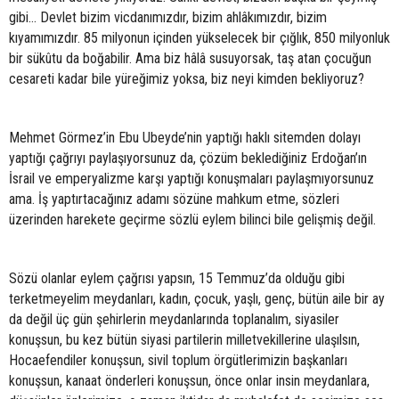
gibi… Devlet bizim vicdanımızdır, bizim ahlâkımızdır, bizim
kıyamımızdır. 85 milyonun içinden yükselecek bir çığlık, 850 milyonluk
bir sükûtu da boğabilir. Ama biz hâlâ susuyorsak, taş atan çocuğun
cesareti kadar bile yüreğimiz yoksa, biz neyi kimden bekliyoruz?
Mehmet Görmez’in Ebu Ubeyde’nin yaptığı haklı sitemden dolayı
yaptığı çağrıyı paylaşıyorsunuz da, çözüm beklediğiniz Erdoğan’ın
İsrail ve emperyalizme karşı yaptığı konuşmaları paylaşmıyorsunuz
ama. İş yaptırtacağınız adamı sözüne mahkum etme, sözleri
üzerinden harekete geçirme sözlü eylem bilinci bile gelişmiş değil.
Sözü olanlar eylem çağrısı yapsın, 15 Temmuz’da olduğu gibi
terketmeyelim meydanları, kadın, çocuk, yaşlı, genç, bütün aile bir ay
da değil üç gün şehirlerin meydanlarında toplanalım, siyasiler
konuşsun, bu kez bütün siyasi partilerin milletvekillerine ulaşılsın,
Hocaefendiler konuşsun, sivil toplum örgütlerimizin başkanları
konuşsun, kanaat önderleri konuşsun, önce onlar insin meydanlara,