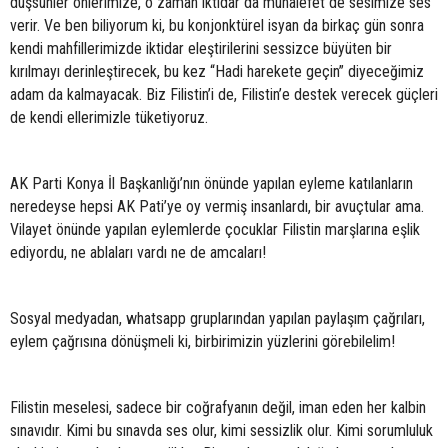
düşsünler önlerimize, o zaman iktidar da muhalefet de sesimize ses
verir. Ve ben biliyorum ki, bu konjonktürel isyan da birkaç gün sonra
kendi mahfillerimizde iktidar eleştirilerini sessizce büyüten bir
kırılmayı derinleştirecek, bu kez “Hadi harekete geçin” diyeceğimiz
adam da kalmayacak. Biz Filistin’i de, Filistin’e destek verecek güçleri
de kendi ellerimizle tüketiyoruz.
AK Parti Konya İl Başkanlığı’nın önünde yapılan eyleme katılanların
neredeyse hepsi AK Pati’ye oy vermiş insanlardı, bir avuçtular ama.
Vilayet önünde yapılan eylemlerde çocuklar Filistin marşlarına eşlik
ediyordu, ne ablaları vardı ne de amcaları!
Sosyal medyadan, whatsapp gruplarından yapılan paylaşım çağrıları,
eylem çağrısına dönüşmeli ki, birbirimizin yüzlerini görebilelim!
Filistin meselesi, sadece bir coğrafyanın değil, iman eden her kalbin
sınavıdır. Kimi bu sınavda ses olur, kimi sessizlik olur. Kimi sorumluluk