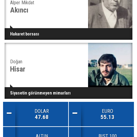
Alper Mikdat
Akıncı
Hakaret borsası
Doğan
Hisar
Siyasetin görünmeyen mimarları
DOLAR
EURO
47.68
55.13
ALTIN
BIST 100