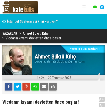
İstanbul Sözleşmesi kimi koruyor?
Hocaefendi, ekonomist, militan Hasan Hüseyin Varol
YAZARLAR
Ahmet Şükrü Kılıç
Vicdanın kıyamı devletten önce başlar!
Yazarın Tüm Yazıları >
Ahmet Şükrü Kılıç
E-posta:
ahmetsukrukilic@gmail.com
14:24
22 Temmuz 2025
A+
Vicdanın kıyamı devletten önce başlar!
A-