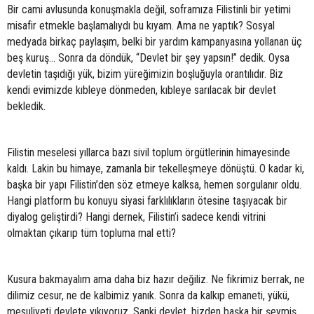
Bir cami avlusunda konuşmakla değil, soframıza Filistinli bir yetimi
misafir etmekle başlamalıydı bu kıyam. Ama ne yaptık? Sosyal
medyada birkaç paylaşım, belki bir yardım kampanyasına yollanan üç
beş kuruş… Sonra da döndük, “Devlet bir şey yapsın!” dedik. Oysa
devletin taşıdığı yük, bizim yüreğimizin boşluğuyla orantılıdır. Biz
kendi evimizde kıbleye dönmeden, kıbleye sarılacak bir devlet
bekledik.
Filistin meselesi yıllarca bazı sivil toplum örgütlerinin himayesinde
kaldı. Lakin bu himaye, zamanla bir tekelleşmeye dönüştü. O kadar ki,
başka bir yapı Filistin’den söz etmeye kalksa, hemen sorgulanır oldu.
Hangi platform bu konuyu siyasi farklılıkların ötesine taşıyacak bir
diyalog geliştirdi? Hangi dernek, Filistin’i sadece kendi vitrini
olmaktan çıkarıp tüm topluma mal etti?
Kusura bakmayalım ama daha biz hazır değiliz. Ne fikrimiz berrak, ne
dilimiz cesur, ne de kalbimiz yanık. Sonra da kalkıp emaneti, yükü,
mesuliyeti devlete yıkıyoruz. Sanki devlet, bizden başka bir şeymiş