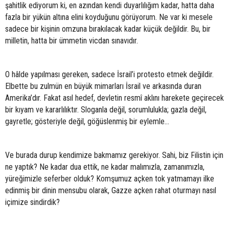
şahitlik ediyorum ki, en azından kendi duyarlılığım kadar, hatta daha
fazla bir yükün altına elini koyduğunu görüyorum. Ne var ki mesele
sadece bir kişinin omzuna bırakılacak kadar küçük değildir. Bu, bir
milletin, hatta bir ümmetin vicdan sınavıdır.
O hâlde yapılması gereken, sadece İsrail’i protesto etmek değildir.
Elbette bu zulmün en büyük mimarları İsrail ve arkasında duran
Amerika’dır. Fakat asıl hedef, devletin resmî aklını harekete geçirecek
bir kıyam ve kararlılıktır. Sloganla değil, sorumlulukla; gazla değil,
gayretle; gösteriyle değil, göğüslenmiş bir eylemle…
Ve burada durup kendimize bakmamız gerekiyor. Sahi, biz Filistin için
ne yaptık? Ne kadar dua ettik, ne kadar malımızla, zamanımızla,
yüreğimizle seferber olduk? Komşumuz açken tok yatmamayı ilke
edinmiş bir dinin mensubu olarak, Gazze açken rahat oturmayı nasıl
içimize sindirdik?